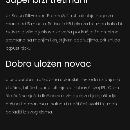
Uz Braun Silk-expert Pro možeš tretirati obje noge za
manje od 5 minuta. Pritisni i drži tipku za tretman kako bi
aktivirala više bljeskova za veća područja. Za precizne
tretmane na manjim i osjetljivim područjima, pritisni pa
otpusti tipku.
Dobro uložen novac
U usporedbi s troškovima salonskih metoda uklanjanja
dlačica, bit će ti puno jeftinije da nabaviš svoj IPL. Osim
što ćeš se riješiti dlačica sa svih dijelova tijela, uštedjet
ćeš na tretmanima u salonu i moći ćeš svaki tretman
odraditi iz svog doma.