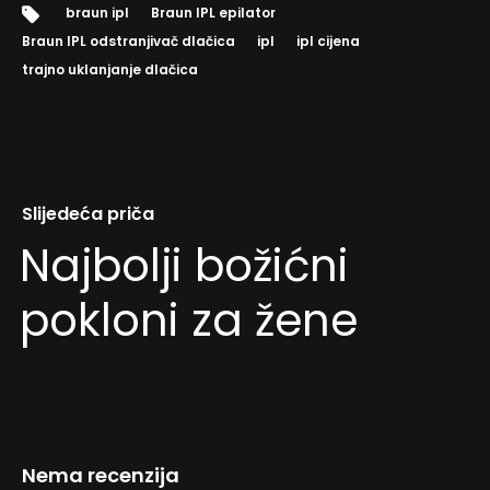
Tags:
braun ipl
Braun IPL epilator
Braun IPL odstranjivač dlačica
ipl
ipl cijena
trajno uklanjanje dlačica
Slijedeća priča
Najbolji božićni
pokloni za žene
Nema recenzija