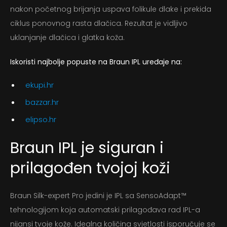
nakon početnog brijanja uspava folikule dlake i prekida
ciklus ponovnog rasta dlačica. Rezultat je vidljivo
uklanjanje dlačica i glatka koža.
Iskoristi najbolje popuste na Braun IPL uređaje na:
Početna
ekupi.hr
Stoljeće dobrog dizajna
bazzar.hr
Proizvodi za nju
elipso.hr
Proizvodi za njega
Braun IPL je siguran i
prilagođen tvojoj koži
Priče
Kontakt
Braun Silk-expert Pro jedini je IPL sa SensoAdapt™
tehnologijom koja automatski prilagođava rad IPL-a
Registracija
nijansi tvoje kože. Idealna količina svjetlosti isporučuje se