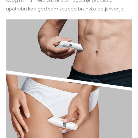
ovog mini trimera za tijelo omogućuje praktičnu
upotrebu kad god vam zatreba brzinsko dotjerivanje.