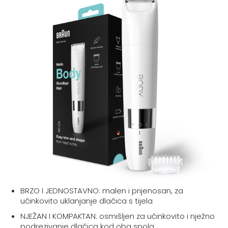
BRZO I JEDNOSTAVNO: malen i prijenosan, za
učinkovito uklanjanje dlačica s tijela
NJEŽAN I KOMPAKTAN: osmišljen za učinkovito i nježno
podrezivanje dlačica kod oba spola