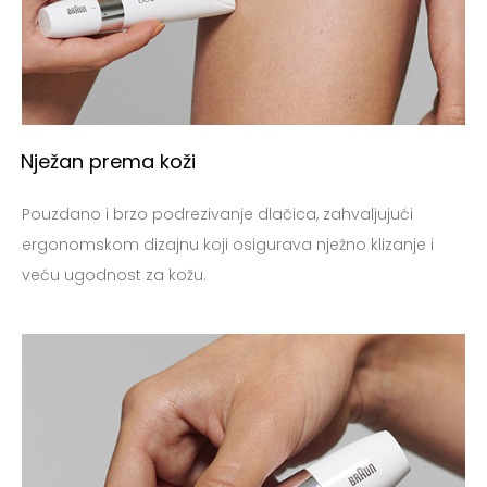
Početna
Stoljeće dobrog dizajna
Proizvodi za nju
Nježan prema koži
Proizvodi za njega
Pouzdano i brzo podrezivanje dlačica, zahvaljujući
ergonomskom dizajnu koji osigurava nježno klizanje i
Priče
veću ugodnost za kožu.
Kontakt
Registracija
Moj račun