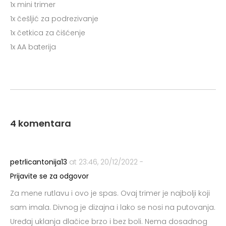
1x mini trimer
1x češljić za podrezivanje
1x četkica za čišćenje
1x AA baterija
4 komentara
petrlicantonija13
at 23:46, 20/12/2022 -
Prijavite se za odgovor
Za mene rutlavu i ovo je spas. Ovaj trimer je najbolji koji
sam imala. Divnog je dizajna i lako se nosi na putovanja.
Uređaj uklanja dlačice brzo i bez boli. Nema dosadnog