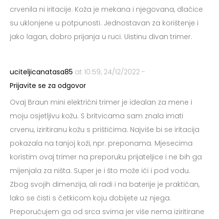
crvenila ni iritacije. Koža je mekana i njegovana, dlačice
su uklonjene u potpunosti. Jednostavan za korištenje i
jako lagan, dobro prijanja u ruci. Uistinu divan trimer.
uciteljicanatasa85
at 10:59, 24/12/2022 -
Prijavite se za odgovor
Ovaj Braun mini električni trimer je idealan za mene i
moju osjetljivu kožu. S britvicama sam znala imati
crvenu, iziritiranu kožu s prištićima. Najviše bi se iritacija
pokazala na tanjoj koži, npr. preponama. Mjesecima
koristim ovaj trimer na preporuku prijateljice i ne bih ga
mijenjala za ništa. Super je i što može ići i pod vodu.
Zbog svojih dimenzija, ali radi i na baterije je praktičan,
lako se čisti s četkicom koju dobijete uz njega.
Preporučujem ga od srca svima jer više nema iziritirane