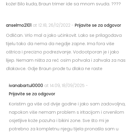
kože! Bilo kuda, Braun trimer ide sa mnom svuda. ????
anselmo2101
at 12:18, 26/12/2022 -
Prijavite se za odgovor
Odličan. Vrlo mal a jako učinkovit. Lako se prilagođava
tijelu tako da nema da negdje zapne. Ima fora više
oštrica i precizno podrezivanje. Vodootporan je i jako
lijep. Nemam ništa za reć osim pohvala i zahvala za nas
dlakavce. Gdje Braun prođe tu dlaka ne raste
ivanabartul0000
at 14:09, 18/09/2025 -
Prijavite se za odgovor
Koristim ga više od dvije godine i jako sam zadovoljna,
napokon više nemam problem s iritacijom i crvenilom
osjetljive kože pazuha i bikini zone. Sve što mi je
potrebno za kompletnu njegu tijela pronašla sam u