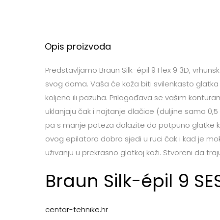
Opis proizvoda
Predstavljamo Braun Silk-épil 9 Flex 9 3D, vrhun
svog doma. Vaša će koža biti svilenkasto glatka 
koljena ili pazuha. Prilagođava se vašim konturam
uklanjaju čak i najtanje dlačice (duljine samo 0
pa s manje poteza dolazite do potpuno glatke kož
ovog epilatora dobro sjedi u ruci čak i kad je m
uživanju u prekrasno glatkoj koži. Stvoreni da tr
Braun Silk-épil 9 S
centar-tehnike.hr