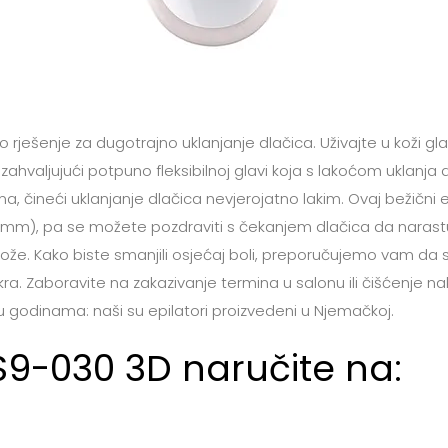
sko rješenje za dugotrajno uklanjanje dlačica. Uživajte u koži
zahvaljujući potpuno fleksibilnoj glavi koja s lakoćom uklanja
a, čineći uklanjanje dlačica nevjerojatno lakim. Ovaj bežični e
,5 mm), pa se možete pozdraviti s čekanjem dlačica da narastu
e. Kako biste smanjili osjećaj boli, preporučujemo vam da se 
okra. Zaboravite na zakazivanje termina u salonu ili čišćenje 
aju godinama: naši su epilatori proizvedeni u Njemačkoj.
ES9-030 3D naručite na: