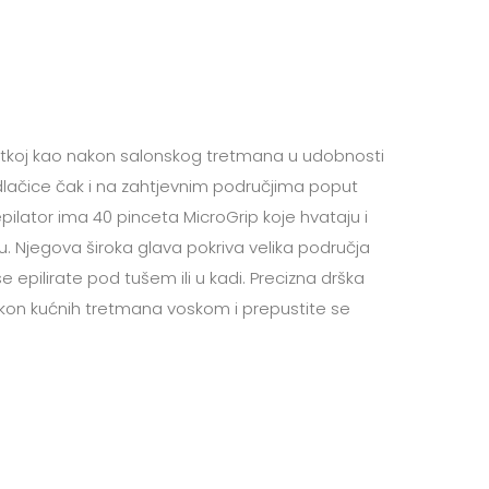
 glatkoj kao nakon salonskog tretmana u udobnosti
 dlačice čak i na zahtjevnim područjima poput
pilator ima 40 pinceta MicroGrip koje hvataju i
. Njegova široka glava pokriva velika područja
epilirate pod tušem ili u kadi. Precizna drška
nakon kućnih tretmana voskom i prepustite se