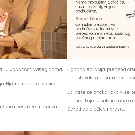
tku, u udobnosti vašeg doma.
Ugodna epilacija: precizna dršk
a nastavak s masažnim kotačić
ja. Nježno uklonite dlačice u
Epilirajte se onako kako vi želit
dlačice koje vosak ne može uhva
 žene i češljić za trimer za
čekati da dlačice narastu.