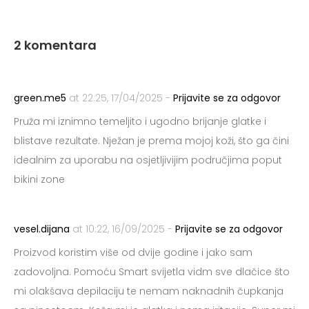
2 komentara
green.me5
at 22:25, 17/04/2025 -
Prijavite se za odgovor
Pruža mi iznimno temeljito i ugodno brijanje glatke i
blistave rezultate. Nježan je prema mojoj koži, što ga čini
idealnim za uporabu na osjetljivijim područjima poput
bikini zone
vesel.dijana
at 10:22, 16/09/2025 -
Prijavite se za odgovor
Proizvod koristim više od dvije godine i jako sam
zadovoljna. Pomoću Smart svijetla vidm sve dlačice što
mi olakšava depilaciju te nemam naknadnih čupkanja