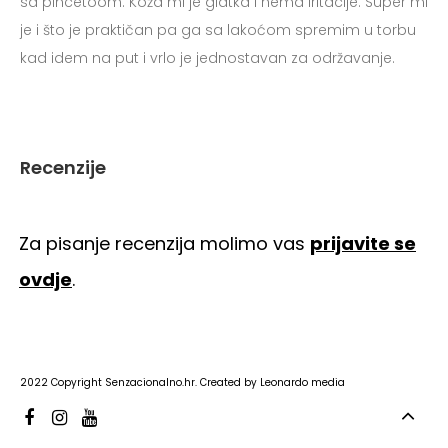
sa pincetoom. Koža mi je glatka i nema iritacije. Super mi
je i što je praktičan pa ga sa lakoćom spremim u torbu
kad idem na put i vrlo je jednostavan za održavanje.
Recenzije
Za pisanje recenzija molimo vas
prijavite se
ovdje
.
2022 Copyright
Senzacionalno.hr
. Created by
Leonardo media