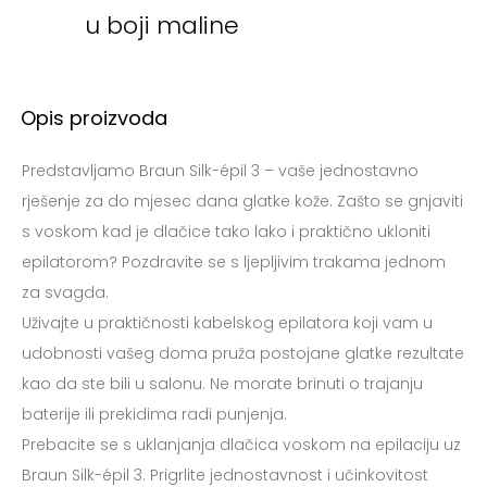
u boji maline
Opis proizvoda
Predstavljamo Braun Silk-épil 3 – vaše jednostavno
rješenje za do mjesec dana glatke kože. Zašto se gnjaviti
s voskom kad je dlačice tako lako i praktično ukloniti
epilatorom? Pozdravite se s ljepljivim trakama jednom
za svagda.
Uživajte u praktičnosti kabelskog epilatora koji vam u
udobnosti vašeg doma pruža postojane glatke rezultate
kao da ste bili u salonu. Ne morate brinuti o trajanju
baterije ili prekidima radi punjenja.
Prebacite se s uklanjanja dlačica voskom na epilaciju uz
Braun Silk-épil 3. Prigrlite jednostavnost i učinkovitost