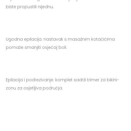
Priče
biste propustili nijednu.
Kontakt
Registracija
Ugodna epilacija: nastavak s masažnim kotačićima
pomaže smanjiti osjećaj boli.
Moj račun
Epilacija i podrezivanje: komplet sadrži trimer za bikini-
zonu za osjetljiva područja.