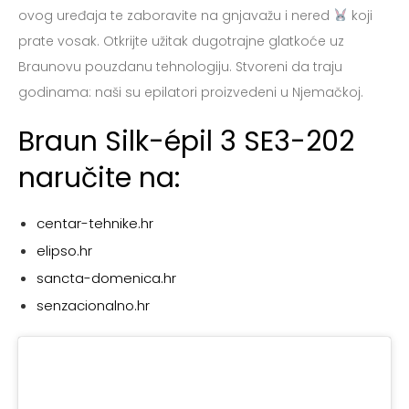
ovog uređaja te zaboravite na gnjavažu i nered
koji
prate vosak. Otkrijte užitak dugotrajne glatkoće uz
Braunovu pouzdanu tehnologiju. Stvoreni da traju
godinama: naši su epilatori proizvedeni u Njemačkoj.
Braun Silk-épil 3 SE3-202
naručite na:
centar-tehnike.hr
elipso.hr
sancta-domenica
.hr
senzacionalno.hr