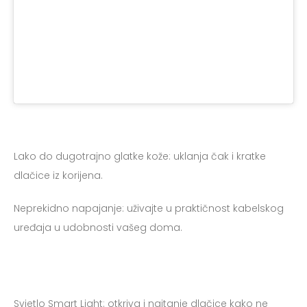
Lako do dugotrajno glatke kože: uklanja čak i kratke
dlačice iz korijena.
Početna
Neprekidno napajanje: uživajte u praktičnost kabelskog
Stoljeće dobrog dizajna
uređaja u udobnosti vašeg doma.
Proizvodi za nju
Proizvodi za njega
Svjetlo Smart Light: otkriva i najtanje dlačice kako ne