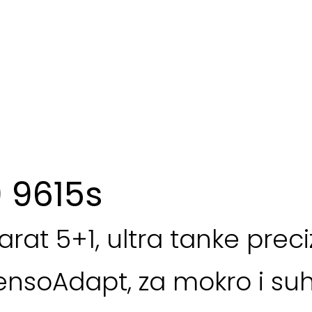
9 9615s
parat 5+1, ultra tanke prec
nsoAdapt, za mokro i suho