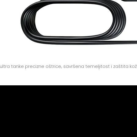
, ultra tanke precizne oštrice, savršena temeljitost i zaštita 