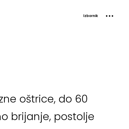
Izbornik
izne oštrice, do 60
 brijanje, postolje