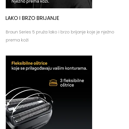
Početna
Stoljeće dobrog dizajna
LAKO I BRZO BRIJANJE
Proizvodi za nju
Braun Series 5 pruža lako i brzo brijanje koje je nježno
prema koži
Proizvodi za njega
Priče
Kontakt
Registracija
Moj račun