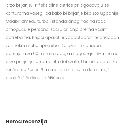
brzo brijanje. Tri fleksibilne oštrice prilagođavaju se
konturama vašeg lica kako bi brijanje bilo što ugodnije.
Odabir između turbo i standardnog načina rada
omogućuje personalizaciju brijanja prema vašim
potrebama. Brijaći aparat je vodootporan te prikladan
za mokru i suhu upotrebu. Dolazi s litij-ionskom
baterijom za 60 minuta rada, a moguće je i 5-minutno
brzo punjenje. U kompletu dobivate: 1 brijaći aparat za
muškarce Series 5 u crnoj boji s plavim detaljima, 1
punjač i 1 četkicu za čišćenje.
Nema recenzija