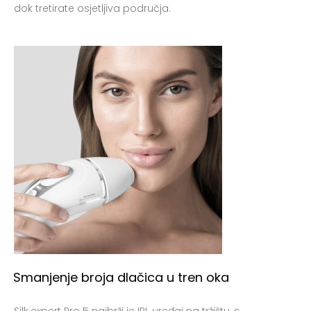
dok tretirate osjetljiva područja.
Smanjenje broja dlačica u tren oka
Silk·expert Pro 5 najbrži je IPL uređaj na tržištu, s