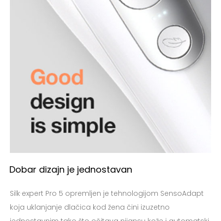
Dobar dizajn je jednostavan
Silk·expert Pro 5 opremljen je tehnologijom SensoAdapt
koja uklanjanje dlačica kod žena čini izuzetno
jednostavnim tako što očitava nijansu kože i automatski