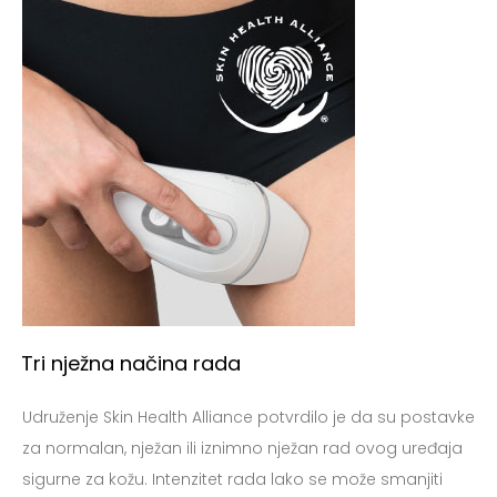
Početna
Stoljeće dobrog dizajna
Proizvodi za nju
Proizvodi za njega
Priče
Kontakt
Registracija
Tri nježna načina rada
Moj račun
Udruženje Skin Health Alliance potvrdilo je da su postavke
za normalan, nježan ili iznimno nježan rad ovog uređaja
sigurne za kožu. Intenzitet rada lako se može smanjiti