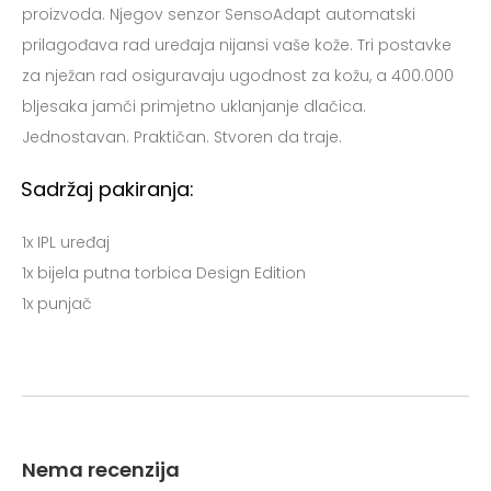
proizvoda. Njegov senzor SensoAdapt automatski
prilagođava rad uređaja nijansi vaše kože. Tri postavke
za nježan rad osiguravaju ugodnost za kožu, a 400.000
bljesaka jamči primjetno uklanjanje dlačica.
Jednostavan. Praktičan. Stvoren da traje.
Sadržaj pakiranja:
1x IPL uređaj
1x bijela putna torbica Design Edition
1x punjač
Nema recenzija