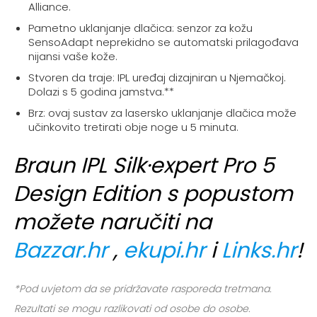
Alliance.
Pametno uklanjanje dlačica: senzor za kožu
SensoAdapt neprekidno se automatski prilagođava
nijansi vaše kože.
Stvoren da traje: IPL uređaj dizajniran u Njemačkoj.
Dolazi s 5 godina jamstva.**
Brz: ovaj sustav za lasersko uklanjanje dlačica može
učinkovito tretirati obje noge u 5 minuta.
Braun IPL Silk·expert Pro 5
Design Edition s popustom
možete naručiti na
Bazzar.hr
,
ekupi.hr
i
Links.hr
!
*Pod uvjetom da se pridržavate rasporeda tretmana.
Rezultati se mogu razlikovati od osobe do osobe.