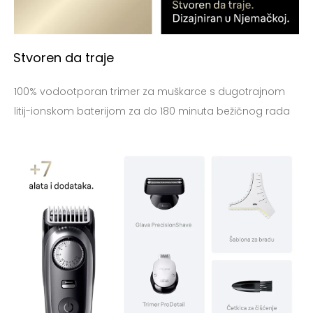
Stvoren da traje
100% vodootporan trimer za muškarce s dugotrajnom
litij-ionskom baterijom za do 180 minuta bežičnog rada