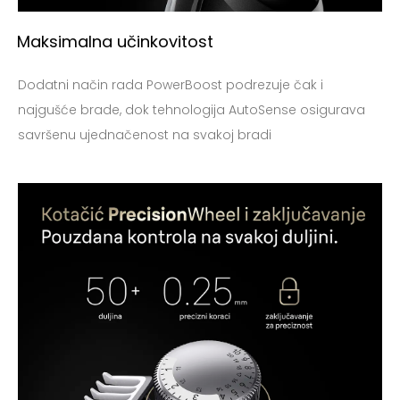
Registracija
Maksimalna učinkovitost
Moj račun
Dodatni način rada PowerBoost podrezuje čak i
najgušće brade, dok tehnologija AutoSense osigurava
savršenu ujednačenost na svakoj bradi