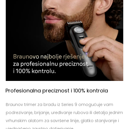
Profesionalna preciznost i 100% kontrola
Braunov trimer za bradu iz Series 9 omogućuje vam
podrezivanje, brijanje, uređivanje rubova ili detalja jednim
vrhunskim alatom za savršene linije, glatko stanjivanje i
ujednačeno završno dotjerivanje