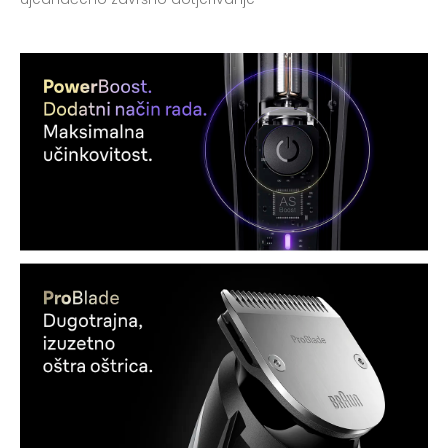
Početna
Stoljeće dobrog dizajna
Proizvodi za nju
Proizvodi za njega
Priče
Kontakt