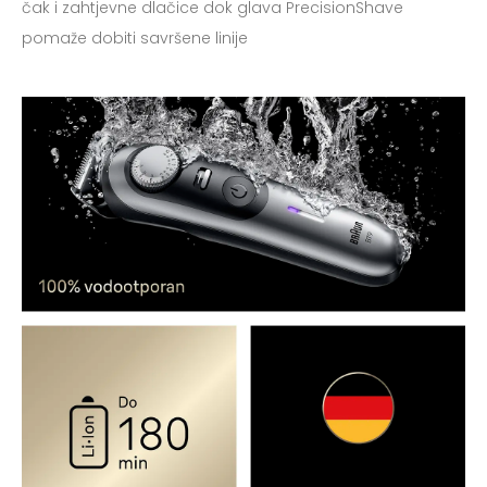
čak i zahtjevne dlačice dok glava PrecisionShave
pomaže dobiti savršene linije