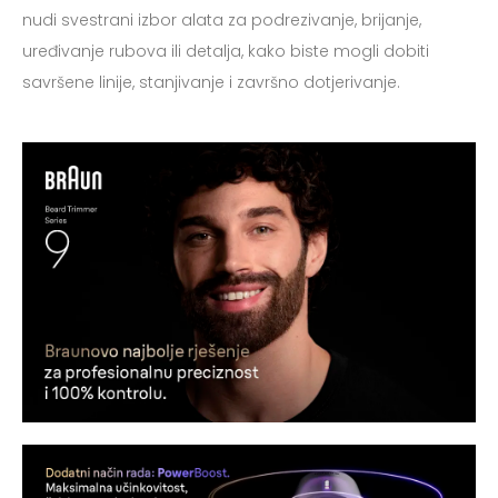
nudi svestrani izbor alata za podrezivanje, brijanje,
uređivanje rubova ili detalja, kako biste mogli dobiti
savršene linije, stanjivanje i završno dotjerivanje.