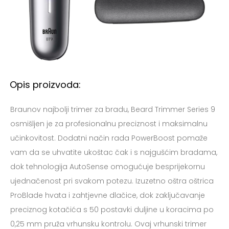
Opis proizvoda:
Braunov najbolji trimer za bradu, Beard Trimmer Series 9
osmišljen je za profesionalnu preciznost i maksimalnu
učinkovitost. Dodatni način rada PowerBoost pomaže
vam da se uhvatite ukoštac čak i s najgušćim bradama,
dok tehnologija AutoSense omogućuje besprijekornu
ujednačenost pri svakom potezu. Izuzetno oštra oštrica
ProBlade hvata i zahtjevne dlačice, dok zaključavanje
preciznog kotačića s 50 postavki duljine u koracima po
0,25 mm pruža vrhunsku kontrolu. Ovaj vrhunski trimer