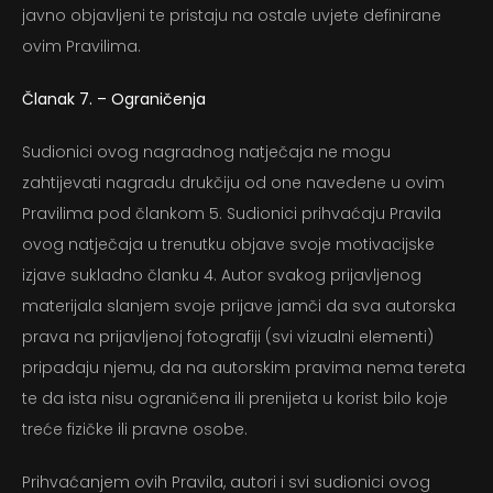
javno objavljeni te pristaju na ostale uvjete definirane
Registracija
ovim Pravilima.
Moj račun
Članak 7. – Ograničenja
Sudionici ovog nagradnog natječaja ne mogu
zahtijevati nagradu drukčiju od one navedene u ovim
Pravilima pod člankom 5. Sudionici prihvaćaju Pravila
ovog natječaja u trenutku objave svoje motivacijske
izjave sukladno članku 4. Autor svakog prijavljenog
materijala slanjem svoje prijave jamči da sva autorska
prava na prijavljenoj fotografiji (svi vizualni elementi)
pripadaju njemu, da na autorskim pravima nema tereta
te da ista nisu ograničena ili prenijeta u korist bilo koje
treće fizičke ili pravne osobe.
Prihvaćanjem ovih Pravila, autori i svi sudionici ovog