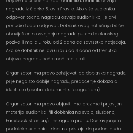
objave ne utječe na izbor dobitnika. Dobitnik osvaja
nagradu iz članka 5. ovih Pravila. Ako više sudionika
odgovori točno, nagradu osvaja sudionik koji je prvi
ponudio točan odgovor. Dobitnik ovog natječaja bit će
obaviješten o osvajanju nagrade putem telefonskog
poziva ili maila u roku od 2 dana od završetka natječaja.
Početna
Ako se dobitnik ne javi u roku od 4 dana od trenutka
objave, nagradu neće moći realizirati.
Stoljeće dobrog dizajna
Organizator ima pravo zahtijevati od dobitnika nagrade,
Proizvodi za nju
prije nego što dobije nagradu, predočenje dokaza o
identitetu (osobni dokument s fotografijom).
Proizvodi za njega
Organizator ima pravo objaviti ime, prezime i prijavljeni
Priče
materijal sudionika i/ili dobitnika na svojoj službenoj
Facebook stranici i/ili Instagram profilu. Dostavljanjem
Kontakt
podataka sudionici i dobitnik pristaju da podaci budu