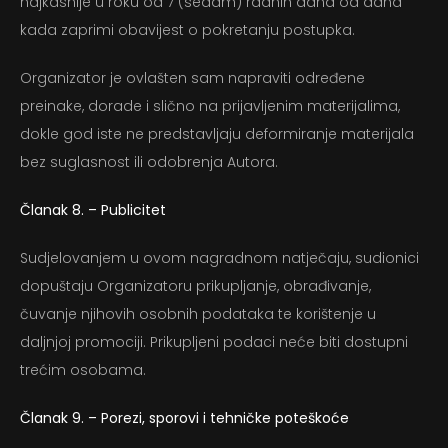
najkasnije u roku od 7 (sedam) radnih dana od dana
kada zaprimi obavijest o pokretanju postupka.
Organizator je ovlašten sam napraviti određene
preinake, dorade i slično na prijavljenim materijalima,
dokle god iste ne predstavljaju deformiranje materijala
bez suglasnost ili odobrenja Autora.
Članak 8. – Publicitet
Sudjelovanjem u ovom nagradnom natječaju, sudionici
dopuštaju Organizatoru prikupljanje, obrađivanje,
čuvanje njihovih osobnih podataka te korištenje u
daljnjoj promociji. Prikupljeni podaci neće biti dostupni
trećim osobama.
Članak 9. – Porezi, sporovi i tehničke poteškoće