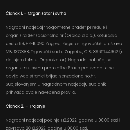
Članak 1. – Organizator i svrha
Nagradni natječaj “Nogometne brade” priređuje i
organizira Senzacionalno.hr (Orbico d.o.o.), Koturaška
cesta 69, HR-10090 Zagreb, Registar trgovačkih društava
MB: 1377388, Trgovački sud u Zagrebu, OIB: 85611744662 (u
daljnjem tekstu: Organizator). Nagradni natječaj se
organizira u svrhu promidžbe Braun proizvoda te se
odvija web stranici brijaci.senzacionalno.hr.
Sudjelovanjem u nagradnom natječaju sudionik
prihvaća ovdje navedena pravila.
Članak 2. – Trajanje
Nagradni natječaj počinje 1.12.2022. godine u 00,00 sati i
završava 20.12.2022. godine u 00,00 sati.