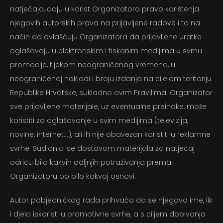
natječaja, daju u korist Organizatora pravo korištenja
njegovih autorskih prava na prijavljene radove i to na
način da ovlašćuju Organizatora da prijavljene uratke
oglašavaju u elektronskim i tiskanim medijima u svrhu
promocije, tijekom neograničenog vremena, u
neograničenoj nakladi i broju izdanja na cijelom teritoriju
Republike Hrvatske, sukladno ovim Pravilima. Organizator
sve prijavljene materijale, uz eventualne preinake, može
koristiti za oglašavanje u svim medijima (televizija,
novine, internet…), ali ih nije obavezan koristiti u reklamne
svrhe. Sudionici se dostavom materijala za natječaj
odriču bilo kakvih daljnjih potraživanja prema
Organizatoru po bilo kakvoj osnovi.
Autor pobjedničkog rada prihvaća da se njegovo ime, lik
i djelo iskoristi u promotivne svrhe, a s ciljem dobivanja